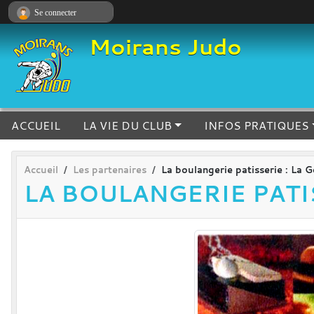
Panneau de gestion des cookies
Se connecter
Moirans Judo
ACCUEIL
LA VIE DU CLUB
INFOS PRATIQUES
Accueil
Les partenaires
La boulangerie patisserie : La
LA BOULANGERIE PATI