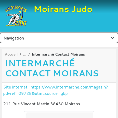
Panneau de gestion des cookies
Moirans Judo
Accueil
Intermarché Contact Moirans
INTERMARCHÉ
CONTACT MOIRANS
Site internet : https://www.intermarche.com/magasin?
pdvref=09728&utm_source=gbp
211 Rue Vincent Martin 38430 Moirans